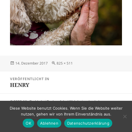
Veröffentlicht
Originalgröße
14. Dezember 2017
825 × 511
am
Beitragsnavigation
VERÖFFENTLICHT IN
HENRY
© 2023 Alle Rechte bei Zauberpfote / Webdesign:
huchel.
medienagentur
Diese Website benutzt Cookies. Wenn Sie die Website weiter
nutzen, gehen wir von Ihrem Einverständnis aus.
OK
Ablehnen
Datenschutzerklärung