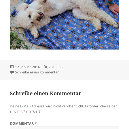
Veröffentlicht
Originalgröße
12. Januar 2016
761 × 508
am
zu Coco&Ute0055
Schreibe einen Kommentar
Schreibe einen Kommentar
Deine E-Mail-Adresse wird nicht veröffentlicht.
Erforderliche Felder
sind mit
*
markiert
KOMMENTAR
*